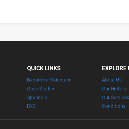
QUICK LINKS
EXPLORE 
Become a Volunteer
About Us
Case Studies
Our History
Sponsors
Our Service
FAQ
Conditions