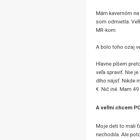
Mám kavernóm na ve
som odmietla. Veľm
MR-kom.
A bolo toho ozaj ve
Hlavne píšem pret
veľa spraviť. Nie j
dlho nájsť. Nikde 
€. Nič iné. Mam 49 
A veľmi chcem PO
Moje deti to mali ť
nechodila. Ale pot