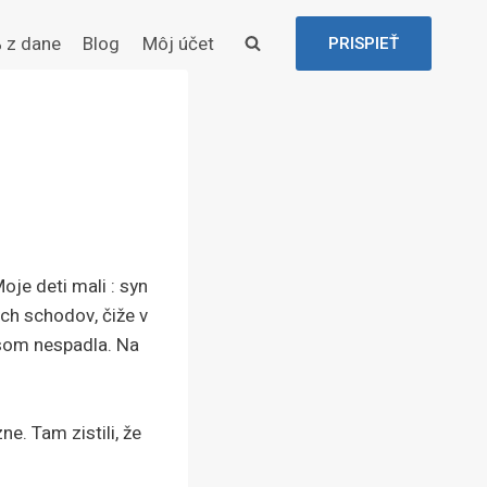
 z dane
Blog
Môj účet
PRISPIEŤ
je deti mali : syn
ých schodov, čiže v
 som nespadla. Na
e. Tam zistili, že