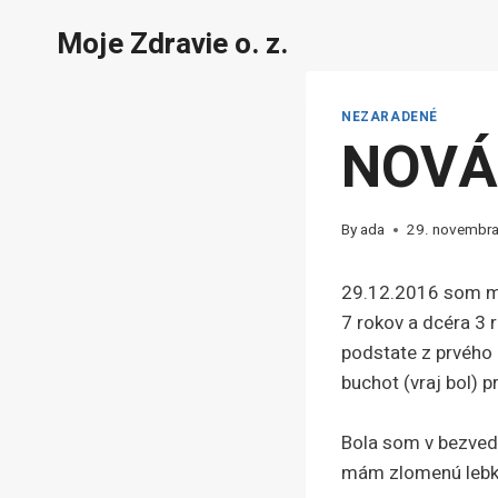
Skip
Moje Zdravie o. z.
to
content
NEZARADENÉ
NOVÁ
By
ada
29. novembr
29.12.2016 som mal
7 rokov a dcéra 3 
podstate z prvého 
buchot (vraj bol) pr
Bola som v bezvedo
mám zlomenú lebku