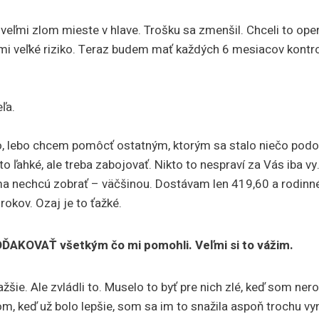
ľmi zlom mieste v hlave. Trošku sa zmenšil. Chceli to oper
i veľké riziko. Teraz budem mať každých 6 mesiacov kontro
ľa.
o, lebo chcem pomôcť ostatným, ktorým sa stalo niečo podo
e to ľahké, ale treba zabojovať. Nikto to nespraví za Vás iba v
ma nechcú zobrať – väčšinou. Dostávam len 419,60 a rodinné 
rokov. Ozaj je to ťažké.
ĎAKOVAŤ všetkým čo mi pomohli. Veľmi si to vážim.
ažšie. Ale zvládli to. Muselo to byť pre nich zlé, keď som nero
om, keď už bolo lepšie, som sa im to snažila aspoň trochu vy