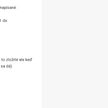
napísané :
1.dx
to zložité ale keď
 sa dá)