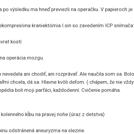
a po výsledku ma hneď previezli na operačku. V papieroch je 
dekompresívna kraniektómia I.sin so zavedením ICP snímača
vrat kostí
na operácia mozgu.
nevedela ani chodiť, ani rozprávať. Ale naučila som sa. Bolo 
eľmi chcela, dá sa. Hlavne kvôli deťom. ( chápem, že nie vždy
gopédia boli moji parťáci, každodenní. Cvičenie pomáha.
olenného kĺbu na pravej nohe (úraz z detstva)
binu odstránená aneuryzma na slezine.