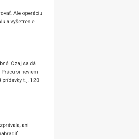
ovať. Ale operáciu
lu a vyšetrenie
bné. Ozaj sa dá
y. Prácu si neviem
prídavky t.j. 120
zprávala, ani
nahradiť.