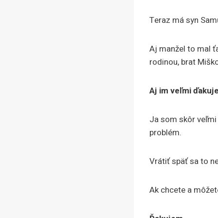
Teraz má syn Samue
Aj manžel to mal ťa
rodinou, brat Miško
Aj im veľmi ďakuj
Ja som skôr veľmi
problém.
Vrátiť späť sa to ne
Ak chcete a môžet