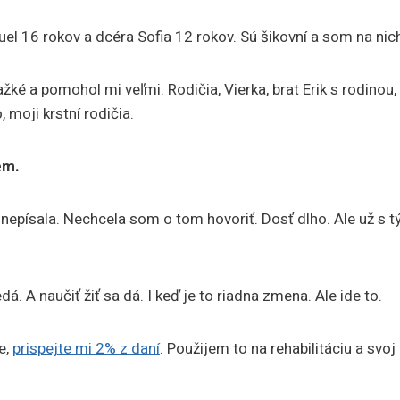
l 16 rokov a dcéra Sofia 12 rokov. Sú šikovní a som na nich
žké a pomohol mi veľmi. Rodičia, Vierka, brat Erik s rodinou
, moji krstní rodičia.
em.
 nepísala. Nechcela som o tom hovoriť. Dosť dlho. Ale už s
dá. A naučiť žiť sa dá. I keď je to riadna zmena. Ale ide to.
e,
prispejte mi 2% z daní
. Použijem to na rehabilitáciu a svoj