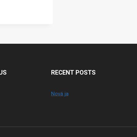
US
RECENT POSTS
Nová ja
s