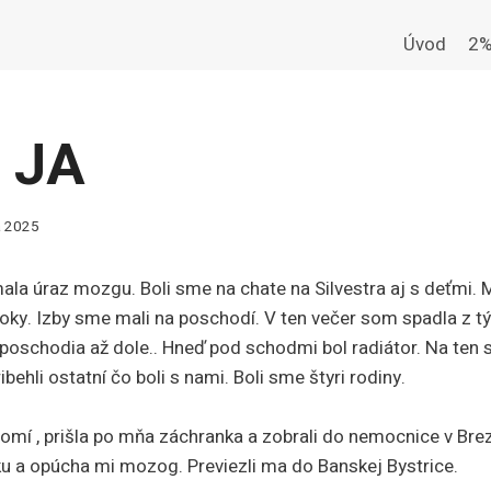
Úvod
2%
 JA
a 2025
a úraz mozgu. Boli sme na chate na Silvestra aj s deťmi. Mo
roky. Izby sme mali na poschodí. V ten večer som spadla z t
poschodia až dole.. Hneď pod schodmi bol radiátor. Na ten
ibehli ostatní čo boli s nami. Boli sme štyri rodiny.
mí , prišla po mňa záchranka a zobrali do nemocnice v Brezn
 a opúcha mi mozog. Previezli ma do Banskej Bystrice.